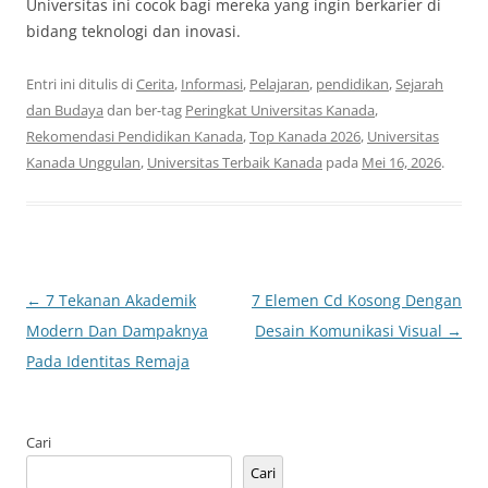
Universitas ini cocok bagi mereka yang ingin berkarier di
bidang teknologi dan inovasi.
Entri ini ditulis di
Cerita
,
Informasi
,
Pelajaran
,
pendidikan
,
Sejarah
dan Budaya
dan ber-tag
Peringkat Universitas Kanada
,
Rekomendasi Pendidikan Kanada
,
Top Kanada 2026
,
Universitas
Kanada Unggulan
,
Universitas Terbaik Kanada
pada
Mei 16, 2026
.
Navigasi
←
7 Tekanan Akademik
7 Elemen Cd Kosong Dengan
Tulisan
Modern Dan Dampaknya
Desain Komunikasi Visual
→
Pada Identitas Remaja
Cari
Cari