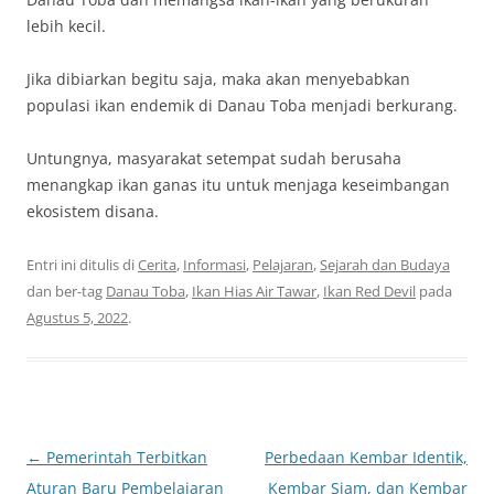
lebih kecil.
Jika dibiarkan begitu saja, maka akan menyebabkan
populasi ikan endemik di Danau Toba menjadi berkurang.
Untungnya, masyarakat setempat sudah berusaha
menangkap ikan ganas itu untuk menjaga keseimbangan
ekosistem disana.
Entri ini ditulis di
Cerita
,
Informasi
,
Pelajaran
,
Sejarah dan Budaya
dan ber-tag
Danau Toba
,
Ikan Hias Air Tawar
,
Ikan Red Devil
pada
Agustus 5, 2022
.
Navigasi
←
Pemerintah Terbitkan
Perbedaan Kembar Identik,
Tulisan
Aturan Baru Pembelajaran
Kembar Siam, dan Kembar