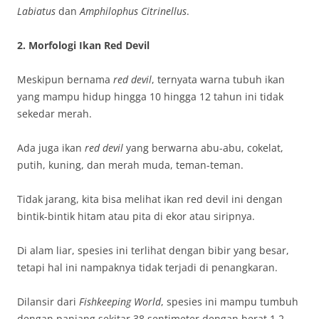
Labiatus
dan
Amphilophus Citrinellus
.
2. Morfologi Ikan Red Devil
Meskipun bernama
red devil
, ternyata warna tubuh ikan
yang mampu hidup hingga 10 hingga 12 tahun ini tidak
sekedar merah.
Ada juga ikan
red devil
yang berwarna abu-abu, cokelat,
putih, kuning, dan merah muda, teman-teman.
Tidak jarang, kita bisa melihat ikan red devil ini dengan
bintik-bintik hitam atau pita di ekor atau siripnya.
Di alam liar, spesies ini terlihat dengan bibir yang besar,
tetapi hal ini nampaknya tidak terjadi di penangkaran.
Dilansir dari
Fishkeeping World
, spesies ini mampu tumbuh
dengan panjang sekitar 38 sentimeter dengan berat 1,2