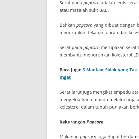
Serat pada
popcorn
adalah jenis sera
atau masalah sulit BAB.
Bahkan
popcorn
yang dibuat dengan 
menurunkan tekanan darah dan kolest
Serat pada
popcorn
merupakan serat l
membantu menurunkan kolesterol LDL 
Baca Juga:
5 Manfaat Salak yang Tak
Ingat
Serat larut juga mengikat empedu at
mengeluarkan empedu melalui tinja a
kolesterol dalam tubuh pun akan ber
Kekurangan
Popcorn
Makanan
popcorn
juga dapat berdampa