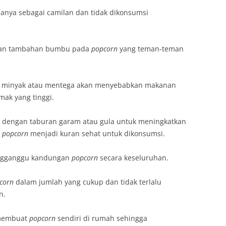
anya sebagai camilan dan tidak dikonsumsi
 dan tambahan bumbu pada
popcorn
yang teman-teman
 minyak atau mentega akan menyebabkan makanan
mak yang tinggi.
 dengan taburan garam atau gula untuk meningkatkan
t
popcorn
menjadi kuran sehat untuk dikonsumsi.
ngganggu kandungan
popcorn
secara keseluruhan.
corn
dalam jumlah yang cukup dan tidak terlalu
n.
 membuat
popcorn
sendiri di rumah sehingga