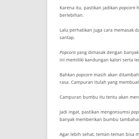
Karena itu, pastikan jadikan
popcorn
h
berlebihan.
Lalu perhatikan juga cara memasak
santap.
Popcorn
yang dimasak dengan banyak
ini memiliki kandungan kalori serta le
Bahkan
popcorn
masih akan ditambah
rasa. Campuran itulah yang membua
Campuran bumbu itu tentu akan me
Jadi ingat, pastikan mengonsumsi
pop
banyak memberikan bumbu tambaha
Agar lebih sehat, teman-teman bisa