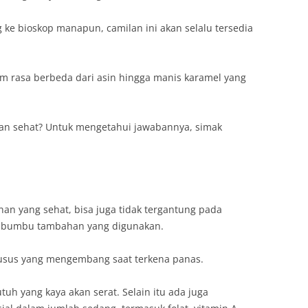
ke bioskop manapun, camilan ini akan selalu tersedia
am rasa berbeda dari asin hingga manis karamel yang
n sehat? Untuk mengetahui jawabannya, simak
an yang sehat, bisa juga tidak tergantung pada
a bumbu tambahan yang digunakan.
khusus yang mengembang saat terkena panas.
n utuh yang kaya akan serat. Selain itu ada juga