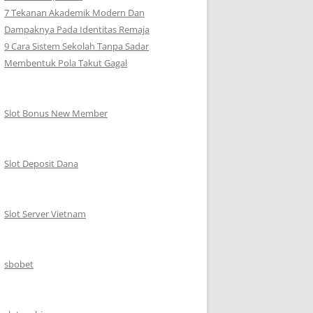
7 Tekanan Akademik Modern Dan
Dampaknya Pada Identitas Remaja
9 Cara Sistem Sekolah Tanpa Sadar
Membentuk Pola Takut Gagal
Slot Bonus New Member
Slot Deposit Dana
Slot Server Vietnam
sbobet