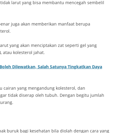
t tidak larut yang bisa membantu mencegah sembelil
benar juga akan memberikan manfaat berupa
erol.
arut yang akan menciptakan zat seperti gel yang
atau kolesterol jahat.
 Boleh Dilewatkan, Salah Satunya Tingkatkan Daya
au cairan yang mengandung kolesterol, dan
gar tidak diserap oleh tubuh. Dengan begitu jumlah
kurang.
k buruk bagi kesehatan bila diolah dengan cara yang