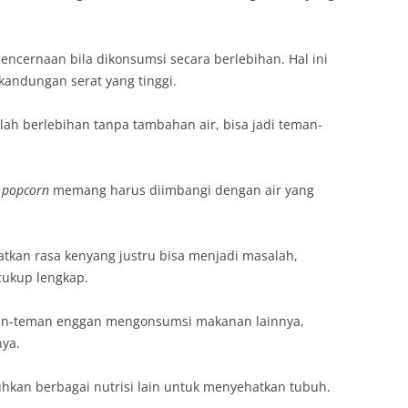
cernaan bila dikonsumsi secara berlebihan. Hal ini
kandungan serat yang tinggi.
ah berlebihan tanpa tambahan air, bisa jadi teman-
,
popcorn
memang harus diimbangi dengan air yang
tkan rasa kenyang justru bisa menjadi masalah,
cukup lengkap.
an-teman enggan mengonsumsi makanan lainnya,
nya.
kan berbagai nutrisi lain untuk menyehatkan tubuh.