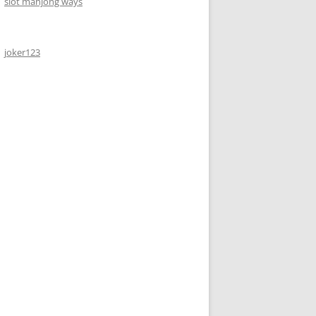
slot mahjong ways
joker123