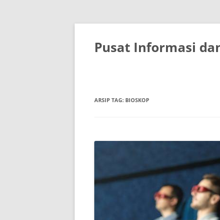
Langsung
ke
isi
Pusat Informasi dan
ARSIP TAG:
BIOSKOP