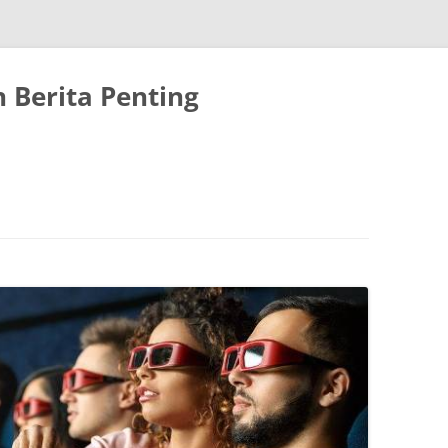
 Berita Penting