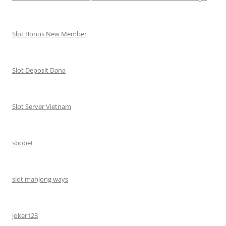
Slot Bonus New Member
Slot Deposit Dana
Slot Server Vietnam
sbobet
slot mahjong ways
joker123