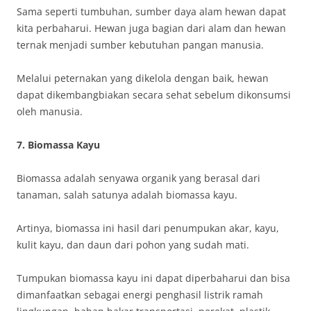
Sama seperti tumbuhan, sumber daya alam hewan dapat
kita perbaharui. Hewan juga bagian dari alam dan hewan
ternak menjadi sumber kebutuhan pangan manusia.
Melalui peternakan yang dikelola dengan baik, hewan
dapat dikembangbiakan secara sehat sebelum dikonsumsi
oleh manusia.
7. Biomassa Kayu
Biomassa adalah senyawa organik yang berasal dari
tanaman, salah satunya adalah biomassa kayu.
Artinya, biomassa ini hasil dari penumpukan akar, kayu,
kulit kayu, dan daun dari pohon yang sudah mati.
Tumpukan biomassa kayu ini dapat diperbaharui dan bisa
dimanfaatkan sebagai energi penghasil listrik ramah