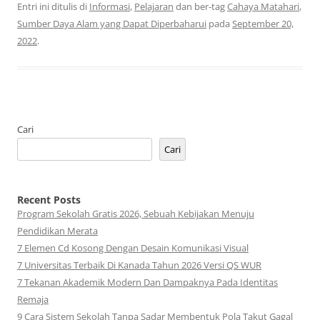
Entri ini ditulis di
Informasi
,
Pelajaran
dan ber-tag
Cahaya Matahari
,
Sumber Daya Alam yang Dapat Diperbaharui
pada
September 20,
2022
.
Cari
Cari
Recent Posts
Program Sekolah Gratis 2026, Sebuah Kebijakan Menuju
Pendidikan Merata
7 Elemen Cd Kosong Dengan Desain Komunikasi Visual
7 Universitas Terbaik Di Kanada Tahun 2026 Versi QS WUR
7 Tekanan Akademik Modern Dan Dampaknya Pada Identitas
Remaja
9 Cara Sistem Sekolah Tanpa Sadar Membentuk Pola Takut Gagal